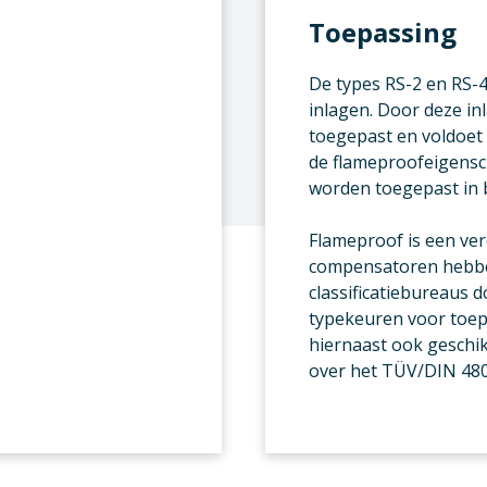
Toepassing
De types RS-2 en RS-4
inlagen. Door deze i
toegepast en voldoet
de flameproofeigens
worden toegepast in b
Flameproof is een ve
compensatoren hebbe
classificatiebureaus 
typekeuren voor toep
hiernaast ook geschi
over het TÜV/DIN 480