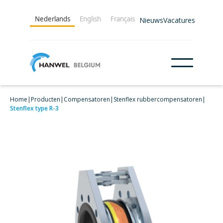
Nederlands
English
Français
Nieuws
Vacatures
Home
|
Producten
|
Compensatoren
|
Stenflex rubbercompensatoren
|
Stenflex type R-3