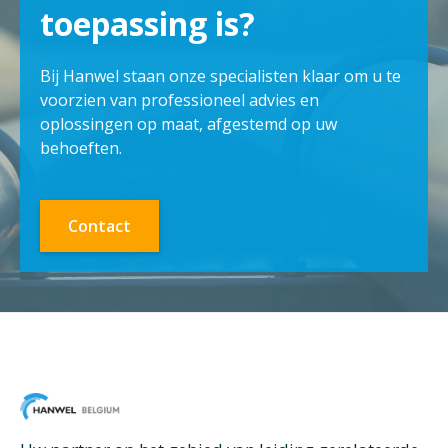
toepassing is?
Bij Hanwel staan onze specialisten klaar om u te
voorzien van professioneel advies en
oplossingen op maat, afgestemd op uw
behoeften.
Contact