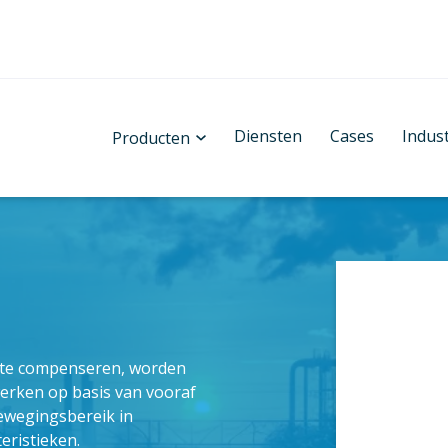
Diensten
Cases
Indus
Producten
n te compenseren, worden
erken op basis van vooraf
bewegingsbereik in
ristieken.