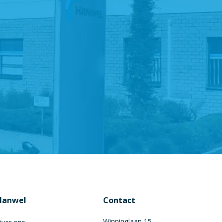
Hanwel
Contact
Winninglaan 15