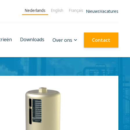
Nederlands
English
Français
Nieuws
Vacatures
trieën
Downloads
Over ons
Contact