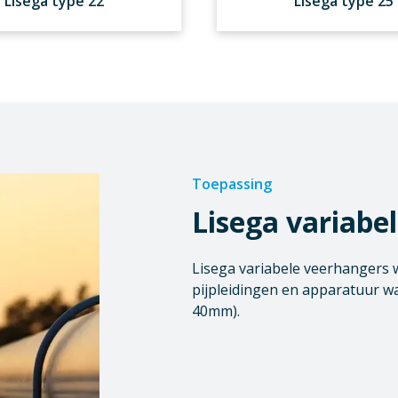
Lisega type 22
Lisega type 25
Toepassing
Lisega variabe
Lisega variabele veerhangers 
pijpleidingen en apparatuur wa
40mm).