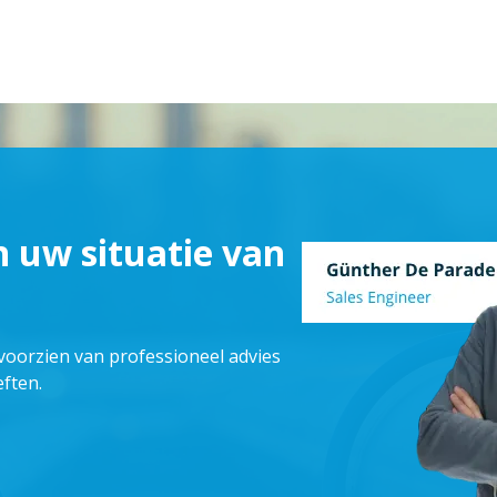
n uw situatie van
 voorzien van professioneel advies
ften.