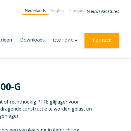
Nederlands
English
Français
Nieuws
Vacatures
trieën
Downloads
Over ons
Contact
800-G
nt of rechthoekig PTFE glijlager voor
e dragende constructie te worden gelast en
genlager.
hts een verplaatsing in één richting