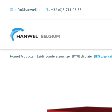
info@hanwel.be
+32 (0)3 711 03 53
Home
|
Producten
|
Leidingondersteuningen
|
PTFE glijplaten
|
IBG glijpla