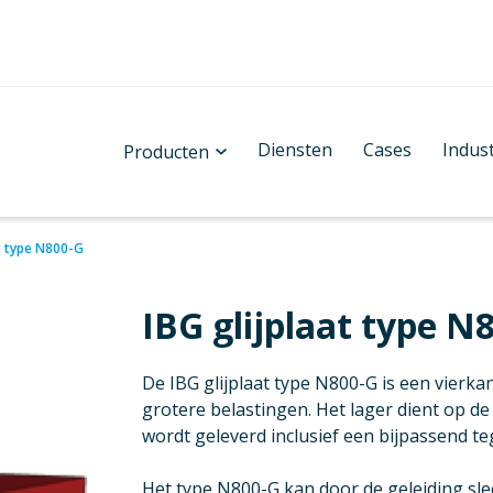
Diensten
Cases
Indus
Producten
at type N800-G
IBG glijplaat type N
De IBG glijplaat type N800-G is een vierka
grotere belastingen. Het lager dient op d
wordt geleverd inclusief een bijpassend te
Het type N800-G kan door de geleiding slec