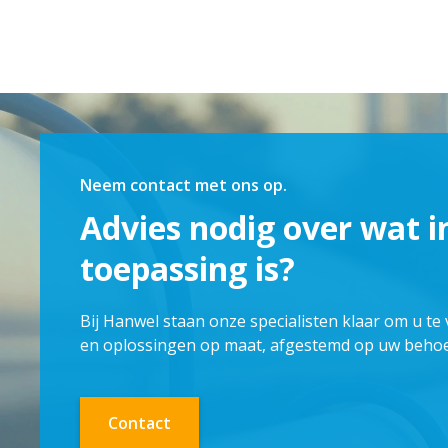
Neem contact met ons op.
Advies nodig over wat i
toepassing is?
Bij Hanwel staan onze specialisten klaar om u te
en oplossingen op maat, afgestemd op uw behoe
Contact