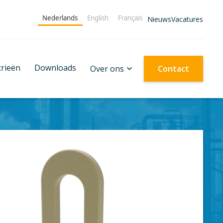
Nederlands
English
Français
Nieuws
Vacatures
trieën
Downloads
Over ons
Contact