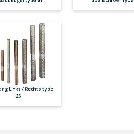
aadbeugel type 61
Spanschroef type
ang Links / Rechts type
65