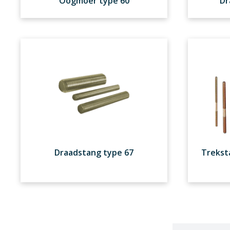
Oogmoer type 60
Dr
Draadstang type 67
Trekst