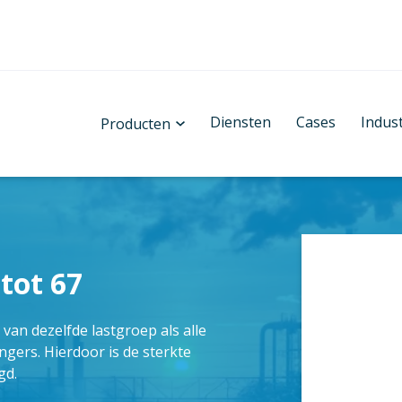
Diensten
Cases
Indus
Producten
tot 67
an dezelfde lastgroep als alle
gers. Hierdoor is de sterkte
rgd.