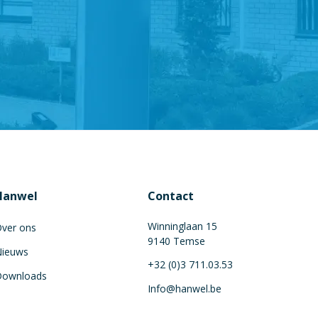
Hanwel
Contact
Winninglaan 15
ver ons
9140 Temse
ieuws
+32 (0)3 711.03.53
Downloads
Info@hanwel.be