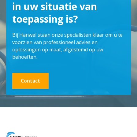
in uw situatie van
toepassing is?
Bij Hanwel staan onze specialisten klaar om u te
voorzien van professioneel advies en
oplossingen op maat, afgestemd op uw
behoeften.
Contact