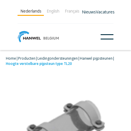
Nederlands
English
Français
Nieuws
Vacatures
Home
|
Producten
|
Leidingondersteuningen
|
Hanwel pijpsteunen
|
Hoogte verstelbare pijpsteun type TL20