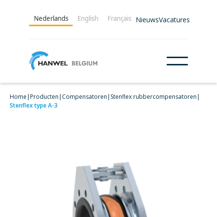
Nederlands
English
Français
Nieuws
Vacatures
Home
|
Producten
|
Compensatoren
|
Stenflex rubbercompensatoren
|
Stenflex type A-3