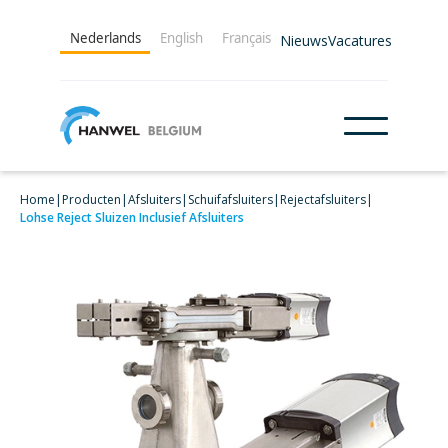
Nederlands
English
Français
Nieuws
Vacatures
Home
|
Producten
|
Afsluiters
|
Schuifafsluiters
|
Rejectafsluiters
|
Lohse Reject Sluizen Inclusief Afsluiters