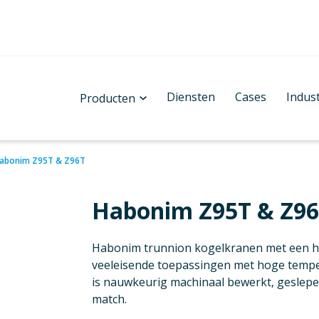
Diensten
Cases
Indus
Producten
abonim Z95T & Z96T
Habonim Z95T & Z9
Habonim trunnion kogelkranen met een hy
veeleisende toepassingen met hoge tempera
is nauwkeurig machinaal bewerkt, geslepe
match.