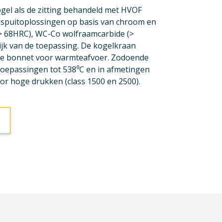
gel als de zitting behandeld met HVOF
F-spuitoplossingen op basis van chroom en
> 68HRC), WC-Co wolfraamcarbide (>
jk van de toepassing. De kogelkraan
de bonnet voor warmteafvoer. Zodoende
oepassingen tot 538⁰C en in afmetingen
 voor hoge drukken (class 1500 en 2500).