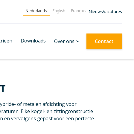
Nederlands
English
Français
Nieuws
Vacatures
trieën
Downloads
Over ons
Contact
6T
bride- of metalen afdichting voor
turen. Elke kogel- en zittingconstructie
n en vervolgens gepast voor een perfecte