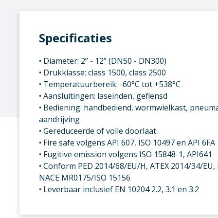
Specificaties
• Diameter: 2” - 12” (DN50 - DN300)
• Drukklasse: class 1500, class 2500
• Temperatuurbereik: -60°C tot +538°C
• Aansluitingen: laseinden, geflensd
• Bediening: handbediend, wormwielkast, pneumat
aandrijving
• Gereduceerde of volle doorlaat
• Fire safe volgens API 607, ISO 10497 en API 6FA
• Fugitive emission volgens ISO 15848-1, API641
• Conform PED 2014/68/EU/H, ATEX 2014/34/EU, I
NACE MR0175/ISO 15156
• Leverbaar inclusief EN 10204 2.2, 3.1 en 3.2