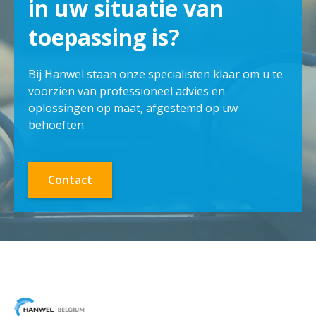
in uw situatie van
toepassing is?
Bij Hanwel staan onze specialisten klaar om u te
voorzien van professioneel advies en
oplossingen op maat, afgestemd op uw
behoeften.
Contact