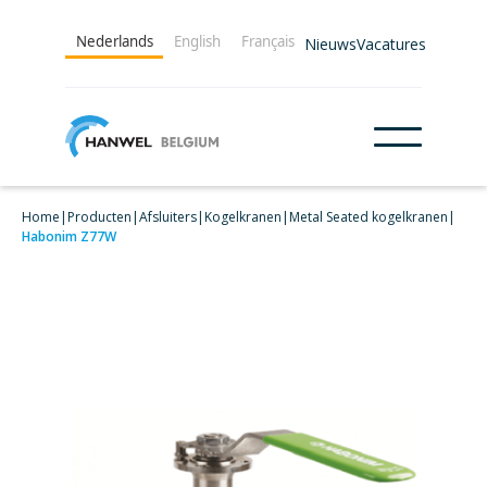
Nederlands
English
Français
Nieuws
Vacatures
Home
|
Producten
|
Afsluiters
|
Kogelkranen
|
Metal Seated kogelkranen
|
Habonim Z77W