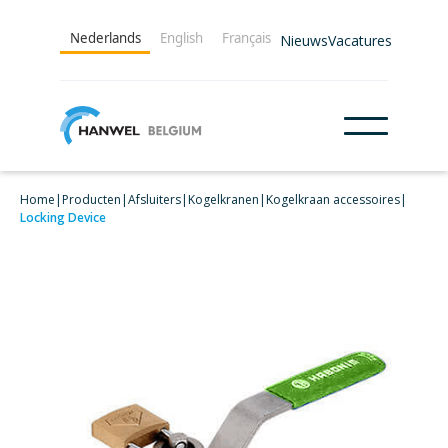
Nederlands
English
Français
Nieuws
Vacatures
Home
|
Producten
|
Afsluiters
|
Kogelkranen
|
Kogelkraan accessoires
|
Locking Device