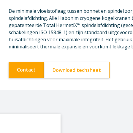
De minimale vloeistoflaag tussen bonnet en spindel zorg
spindelafdichting. Alle Habonim cryogene kogelkranen 
gepatenteerde Total HermetiX™ spindelafdichting (gecer
schakelingen ISO 15848-1) en zijn standaard uitgevoer
huisafdichtingen voor maximale integriteit. Het gebrui
minimaliseert thermale expansie en voorkomt lekkage bi
Contact
Download techsheet