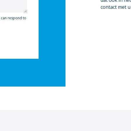
dat ook in het
contact met 
y can respond to