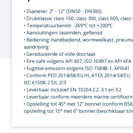
• Diameter: 2” - 12” (DN50 - DN300)
• Drukklasse: class 150, class 300, class 600, class
• Temperatuurbereik: -269°C tot +200°C
• Aansluitingen: laseinden, geflensd
• Bediening: handbediend, wormwielkast, pneumat
aandrijving
• Gereduceerde of volle doorlaat
• Fire safe volgens API 607, ISO 10497 en API 6FA
• Fugitive emission volgens ISO 15848-1, API641
• Conform PED 2014/68/EU/H, ATEX 2014/34/EU,
IEC 61508-2 SIL 2/3
• Leverbaar inclusief EN 10204 2.2, 3.1 en 3.2
• Leverbaar conform meerdere marine certificer
• Opstelling tot 45° met 12” bonnet (conform BS63
opstelling tot 15° met 6” bonnet (beschikbaar t/m