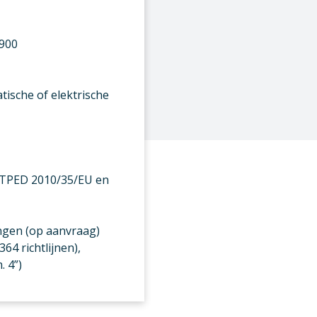
 900
ische of elektrische
 TPED 2010/35/EU en
ingen (op aanvraag)
64 richtlijnen),
. 4”)