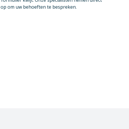
 formulier kwijt. Onze specialisten nemen direct
u op om uw behoeften te bespreken.