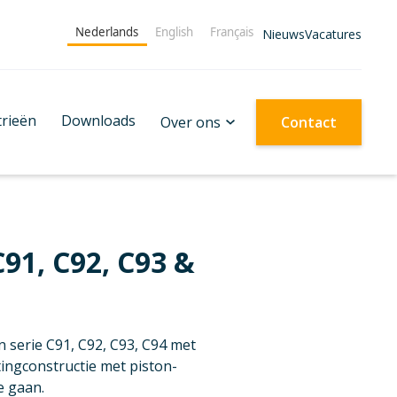
Nederlands
English
Français
Nieuws
Vacatures
trieën
Downloads
Over ons
Contact
91, C92, C93 &
 serie C91, C92, C93, C94 met
tingconstructie met piston-
e gaan.