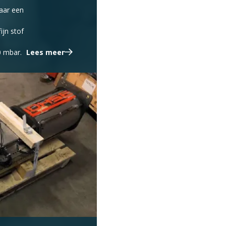
naar een
jn stof
j
0 mbar.
Lees meer