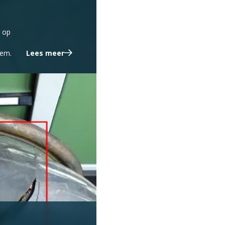
n op
eem.
Lees meer