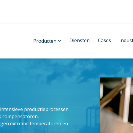
Diensten
Cases
Indus
Producten
 intensieve productieprocessen
ls compensatoren,
 tegen extreme temperaturen en