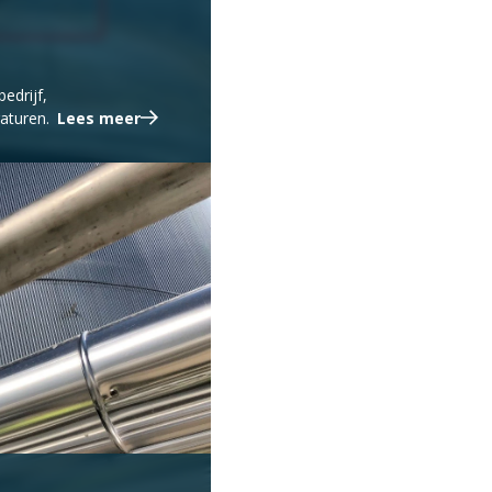
edrijf,
aturen.
Lees meer