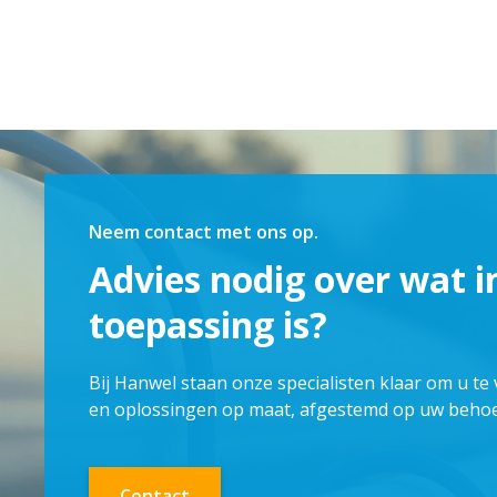
Neem contact met ons op.
Advies nodig over wat i
toepassing is?
Bij Hanwel staan onze specialisten klaar om u te
en oplossingen op maat, afgestemd op uw behoe
Contact