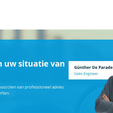
n uw situatie van
 voorzien van professioneel advies
ften.