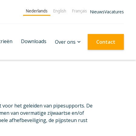
Nederlands
English
Français
Nieuws
Vacatures
trieën
Downloads
Over ons
Contact
oor het geleiden van pipesupports. De
omen van overmatige zijwaartse en/of
le afhefbeveiliging, de pijpsteun rust